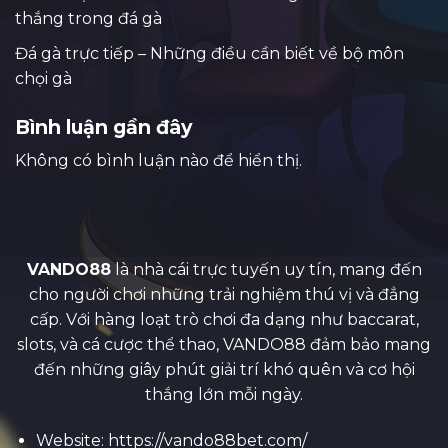
thắng trong đá gà
Đá gà trực tiếp – Những điều cần biết về bộ môn
chọi gà
Bình luận gần đây
Không có bình luận nào để hiển thị.
VANDO88
là nhà cái trực tuyến uy tín, mang đến
cho người chơi những trải nghiệm thú vị và đẳng
cấp. Với hàng loạt trò chơi đa dạng như baccarat,
slots, và cá cược thể thao, VANDO88 đảm bảo mang
đến những giây phút giải trí khó quên và cơ hội
thắng lớn mỗi ngày.
Website: https://vando88bet.com/