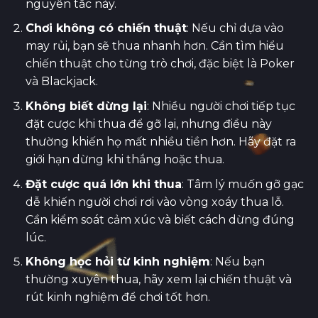
nguyên tắc này.
Chơi không có chiến thuật
: Nếu chỉ dựa vào
may rủi, bạn sẽ thua nhanh hơn. Cần tìm hiểu
chiến thuật cho từng trò chơi, đặc biệt là Poker
và Blackjack.
Không biết dừng lại
: Nhiều người chơi tiếp tục
đặt cược khi thua để gỡ lại, nhưng điều này
thường khiến họ mất nhiều tiền hơn. Hãy đặt ra
giới hạn dừng khi thắng hoặc thua.
Đặt cược quá lớn khi thua
: Tâm lý muốn gỡ gạc
dễ khiến người chơi rơi vào vòng xoáy thua lỗ.
Cần kiểm soát cảm xúc và biết cách dừng đúng
lúc.
Không học hỏi từ kinh nghiệm
: Nếu bạn
thường xuyên thua, hãy xem lại chiến thuật và
rút kinh nghiệm để chơi tốt hơn.