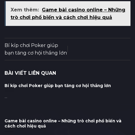
Xem thêm:
Game bài casino online – Những
trò chơi phổ biến và cách chơi hiệu quả
Bí kíp chơi Poker giúp
bạn tăng cơ hội thắng lớn
BÀI VIẾT LIÊN QUAN
Bí kíp chơi Poker giúp bạn tăng cơ hội thắng lớn
...
Game bài casino online – Những trò chơi phổ biến và
cách chơi hiệu quả