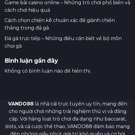
Game bài casino online – Những trò chơi phổ biến và
cách chơi hiệu quả
Cách chọn chiến kê chuẩn xác để giành chiến
thắng trong đá gà
Đá gà trực tiếp – Những điều cần biết về bộ môn
chọi gà
Bình luận gần đây
Không có bình luận nào để hiển thị.
VANDO88
là nhà cái trực tuyến uy tín, mang đến
cho người chơi những trải nghiệm thú vị và đẳng
cấp. Với hàng loạt trò chơi đa dạng như baccarat,
slots, và cá cược thể thao, VANDO88 đảm bảo mang
đến những giây phút giải trí khó quên và cơ hội