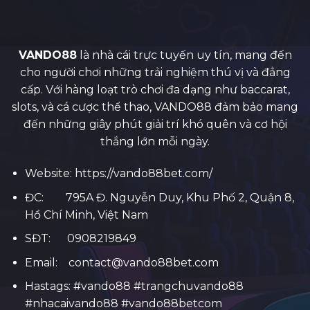
VANDO88
là nhà cái trực tuyến uy tín, mang đến
cho người chơi những trải nghiệm thú vị và đẳng
cấp. Với hàng loạt trò chơi đa dạng như baccarat,
slots, và cá cược thể thao, VANDO88 đảm bảo mang
đến những giây phút giải trí khó quên và cơ hội
thắng lớn mỗi ngày.
Website: https://vando88bet.com/
ĐC: 795A Đ. Nguyễn Duy, Khu Phố 2, Quận 8,
Hồ Chí Minh, Việt Nam
SĐT: 0908219849
Email:
contact@vando88bet.com
Hastags: #vando88 #trangchuvando88
#nhacaivando88 #vando88betcom